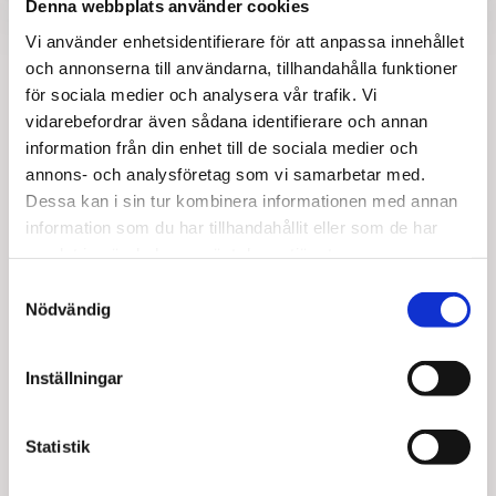
Denna webbplats använder cookies
Vi använder enhetsidentifierare för att anpassa innehållet
BERGKROSS, MAKADAM OCH
och annonserna till användarna, tillhandahålla funktioner
för sociala medier och analysera vår trafik. Vi
ÅTERVINNING.
vidarebefordrar även sådana identifierare och annan
Vid Hulterstad straxt söder om Mjölby erbjuder vi fullständigt
information från din enhet till de sociala medier och
sortiment av bergkross och makadam. Vi har även möjlighet
annons- och analysföretag som vi samarbetar med.
att ta emot schaktmassor. Avser du att lämna schakt måste du
Dessa kan i sin tur kombinera informationen med annan
anmäla det till oss innan och inkommande massor ska vara
information som du har tillhandahållit eller som de har
provtagna av ackrediterat laboratorium och minst uppfylla
samlat in när du har använt deras tjänster.
kraven om MRR.
Samtyckesval
Nödvändig
Kontakta oss
Inställningar
Statistik